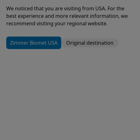
Notre mission est de soulager la
We noticed that you are visiting from USA. For the
douleur et d'améliorer la qualité de
best experience and more relevant information, we
vie des personnes dans le monde
recommend visiting your regional website.
entier.
Zimmer Biomet USA
Original destination