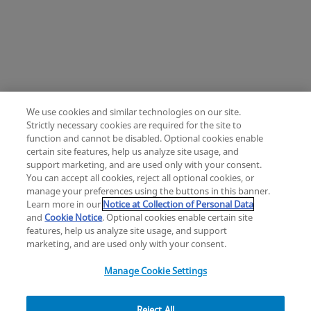
We use cookies and similar technologies on our site.
Change location: Europe
Strictly necessary cookies are required for the site to
YouTube
LinkedIn
function and cannot be disabled. Optional cookies enable
certain site features, help us analyze site usage, and
support marketing, and are used only with your consent.
Politique juridique
Politique de confidentialité
You can accept all cookies, reject all optional cookies, or
Conditions générales de vente
Politique de cookies
manage your preferences using the buttons in this banner.
Index égalité femmes-hommes
Learn more in our
Notice at Collection of Personal Data
Note info collective projet EPI PTH CDM
Carrières
and
Cookie Notice
. Optional cookies enable certain site
Investisseurs
Accessibility Settings
Your Privacy Choices
features, help us analyze site usage, and support
copyright
©
2026
Zimmer Biomet.
marketing, and are used only with your consent.
All Rights Reserved
.
Manage Cookie Settings
Reject All